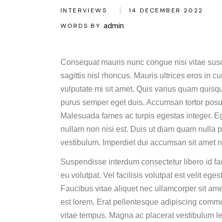
INTERVIEWS
14 DECEMBER 2022
admin
WORDS BY
Consequat mauris nunc congue nisi vitae suscip
sagittis nisl rhoncus. Mauris ultrices eros in c
vulputate mi sit amet. Quis varius quam quisqu
purus semper eget duis. Accumsan tortor posu
Malesuada fames ac turpis egestas integer. Ege
nullam non nisi est. Duis ut diam quam nulla p
vestibulum. Imperdiet dui accumsan sit amet n
Suspendisse interdum consectetur libero id fau
eu volutpat. Vel facilisis volutpat est velit eg
Faucibus vitae aliquet nec ullamcorper sit ame
est lorem. Erat pellentesque adipiscing commo
vitae tempus. Magna ac placerat vestibulum l