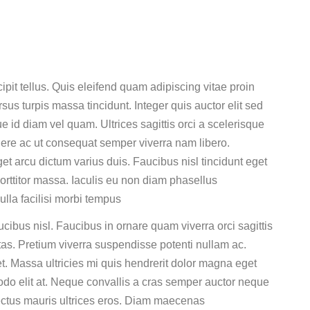
it tellus. Quis eleifend quam adipiscing vitae proin
ursus turpis massa tincidunt. Integer quis auctor elit sed
e id diam vel quam. Ultrices sagittis orci a scelerisque
ere ac ut consequat semper viverra nam libero.
t arcu dictum varius duis. Faucibus nisl tincidunt eget
orttitor massa. Iaculis eu non diam phasellus
ulla facilisi morbi tempus
cibus nisl. Faucibus in ornare quam viverra orci sagittis
estas. Pretium viverra suspendisse potenti nullam ac.
t. Massa ultricies mi quis hendrerit dolor magna eget
do elit at. Neque convallis a cras semper auctor neque
ectus mauris ultrices eros. Diam maecenas