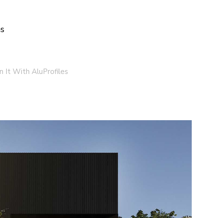
ns
 It With AluProfiles