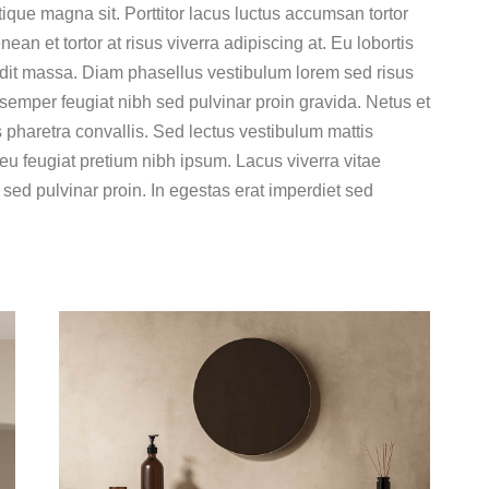
tique magna sit. Porttitor lacus luctus accumsan tortor
n et tortor at risus viverra adipiscing at. Eu lobortis
dit massa. Diam phasellus vestibulum lorem sed risus
nt semper feugiat nibh sed pulvinar proin gravida. Netus et
haretra convallis. Sed lectus vestibulum mattis
eu feugiat pretium nibh ipsum. Lacus viverra vitae
ed pulvinar proin. In egestas erat imperdiet sed