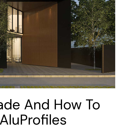
cade And How To
AluProfiles