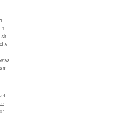
d
 in
 sit
ci a
estas
llam
n
elit
ae
or