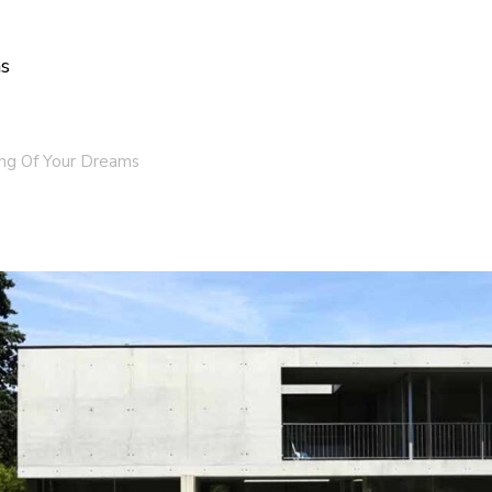
ns
ing Of Your Dreams