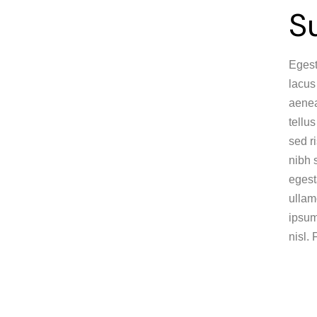
S
Egest
lacus
aenea
tellu
sed r
nibh 
egest
ullam
ipsum
nisl. 