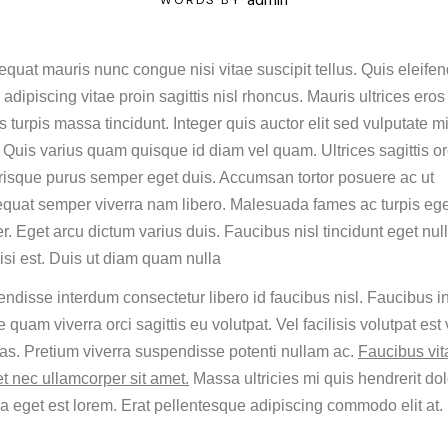
quat mauris nunc congue nisi vitae suscipit tellus. Quis eleifen
adipiscing vitae proin sagittis nisl rhoncus. Mauris ultrices eros
s turpis massa tincidunt. Integer quis auctor elit sed vulputate mi
 Quis varius quam quisque id diam vel quam. Ultrices sagittis or
risque purus semper eget duis. Accumsan tortor posuere ac ut
quat semper viverra nam libero. Malesuada fames ac turpis eg
er. Eget arcu dictum varius duis. Faucibus nisl tincidunt eget nu
isi est. Duis ut diam quam nulla
ndisse interdum consectetur libero id faucibus nisl. Faucibus i
 quam viverra orci sagittis eu volutpat. Vel facilisis volutpat est v
as. Pretium viverra suspendisse potenti nullam ac.
Faucibus vit
et nec ullamcorper sit amet.
Massa ultricies mi quis hendrerit dol
 eget est lorem. Erat pellentesque adipiscing commodo elit at.