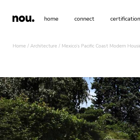
home
connect
certificatio
Home
Architecture
Mexico’s Pacific Coast Modern Hous