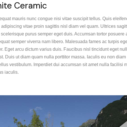
ite Ceramic
quat mauris nunc congue nisi vitae suscipit tellus. Quis eleifen
adipiscing vitae proin sagittis nisl diam vel quam. Ultrices sagit
a scelerisque purus semper eget duis. Accumsan tortor posuere 
quat semper viverra nam libero. Malesuada fames ac turpis eg
er. Eget arcu dictum varius duis. Faucibus nisl tincidunt eget nu
est. Duis ut diam quam nulla porttitor massa. Iaculis eu non diam
llus vestibulum. Imperdiet dui accumsan sit amet nulla facilisi 
s iaculis.