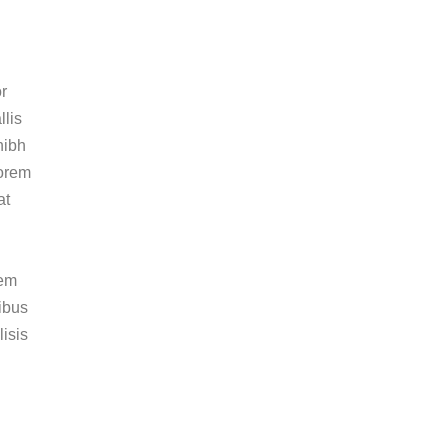
or
llis
nibh
lorem
at
rem
ibus
lisis