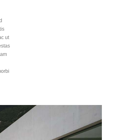
d
tis
ac ut
estas
llam
morbi