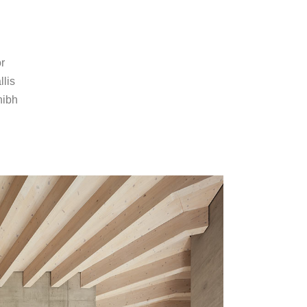
or
llis
nibh