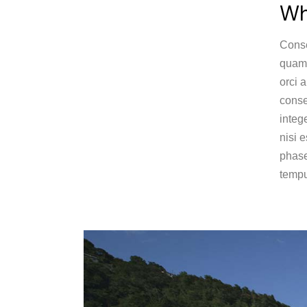
Wh
Conse
quam 
orci 
conse
integ
nisi 
phase
tempu