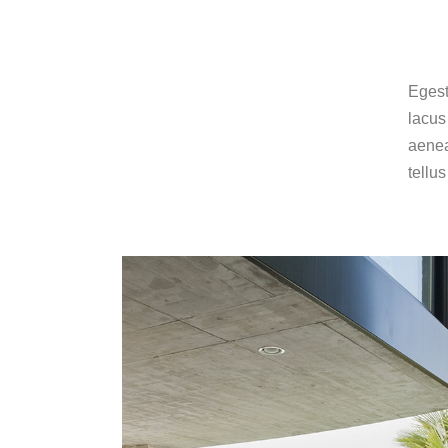
Egest
lacus
aenea
tellu