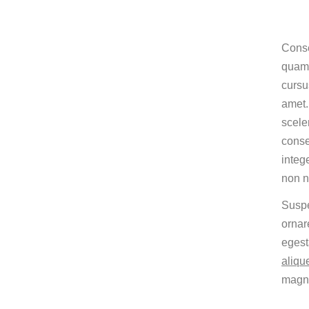
Conse
quam 
cursu
amet.
scele
conse
integ
non n
Suspe
ornare
egest
aliqu
magna