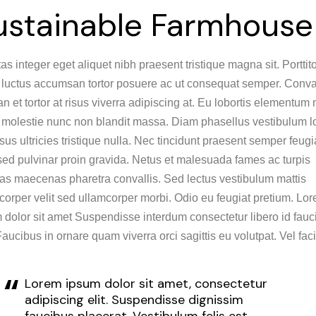
ustainable Farmhouse
as integer eget aliquet nibh praesent tristique magna sit. Porttit
 luctus accumsan tortor posuere ac ut consequat semper. Conva
n et tortor at risus viverra adipiscing at. Eu lobortis elementum 
s molestie nunc non blandit massa. Diam phasellus vestibulum 
isus ultricies tristique nulla. Nec tincidunt praesent semper feugi
sed pulvinar proin gravida. Netus et malesuada fames ac turpis
as maecenas pharetra convallis. Sed lectus vestibulum mattis
corper velit sed ullamcorper morbi. Odio eu feugiat pretium. Lo
 dolor sit amet Suspendisse interdum consectetur libero id fauc
Faucibus in ornare quam viverra orci sagittis eu volutpat. Vel faci
Lorem ipsum dolor sit amet, consectetur
adipiscing elit. Suspendisse dignissim
faucibus placerat. Vestibulum felis est,